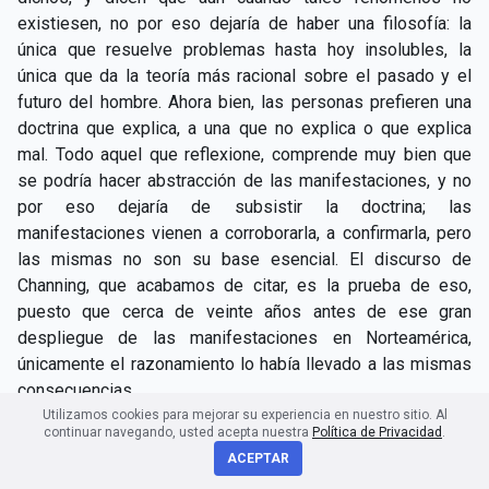
existiesen, no por eso dejaría de haber una filosofía: la
única que resuelve problemas hasta hoy insolubles, la
única que da la teoría más racional sobre el pasado y el
futuro del hombre. Ahora bien, las personas prefieren una
doctrina que explica, a una que no explica o que explica
mal. Todo aquel que reflexione, comprende muy bien que
se podría hacer abstracción de las manifestaciones, y no
por eso dejaría de subsistir la doctrina; las
manifestaciones vienen a corroborarla, a confirmarla, pero
las mismas no son su base esencial. El discurso de
Channing, que acabamos de citar, es la prueba de eso,
puesto que cerca de veinte años antes de ese gran
despliegue de las manifestaciones en Norteamérica,
únicamente el razonamiento lo había llevado a las mismas
consecuencias.
Utilizamos cookies para mejorar su experiencia en nuestro sitio. Al
continuar navegando, usted acepta nuestra
Política de Privacidad
.
Hay otro punto por el cual también se reconoce al espírita
ACEPTAR
serio; por las citas que el autor de esta carta hace de los