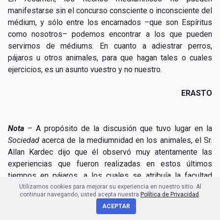
manifestarse sin el concurso consciente o inconsciente del
médium, y sólo entre los encarnados –que son Espíritus
como nosotros– podemos encontrar a los que pueden
servirnos de médiums. En cuanto a adiestrar perros,
pájaros u otros animales, para que hagan tales o cuales
ejercicios, es un asunto vuestro y no nuestro.
ERASTO
Nota
– A propósito de la discusión que tuvo lugar en la
Sociedad
acerca de la mediumnidad en los animales, el Sr.
Allan Kardec dijo que él observó muy atentamente las
experiencias que fueron realizadas en estos últimos
tiempos en pájaros, a los cuales se atribuía la facultad
mediúmnica, y agregó que él reconoció ahí –de la manera
Utilizamos cookies para mejorar su experiencia en nuestro sitio. Al
continuar navegando, usted acepta nuestra
Política de Privacidad
.
más incontestable– los procedimientos de la
ACEPTAR
prestidigitación, es decir, de cartas marcadas, usadas con