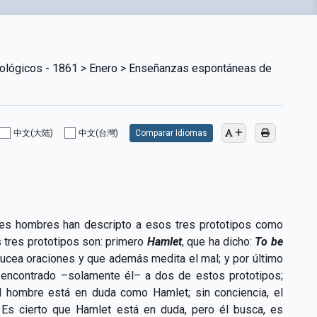
cológicos - 1861 > Enero > Enseñanzas espontáneas de
中文(大陆)
中文(台灣)
Comparar Idiomas
des hombres han descripto a esos tres prototipos como
s tres prototipos son: primero
Hamlet
, que ha dicho:
To be
bucea oraciones y que además medita el mal; y por último
a encontrado –solamente él– a dos de estos prototipos;
el hombre está en duda como Hamlet; sin conciencia, el
Es cierto que Hamlet está en duda, pero él busca, es