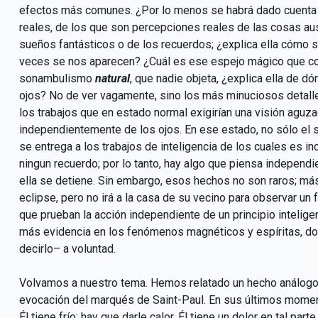
efectos más comunes. ¿Por lo menos se habrá dado cuenta 
reales, de los que son percepciones reales de las cosas au
sueños fantásticos o de los recuerdos; ¿explica ella cómo s
veces se nos aparecen? ¿Cuál es ese espejo mágico que con
sonambulismo
natural
, que nadie objeta, ¿explica ella de d
ojos? No de ver vagamente, sino los más minuciosos detalles
los trabajos que en estado normal exigirían una visión aguza
independientemente de los ojos. En ese estado, no sólo el se
se entrega a los trabajos de inteligencia de los cuales es i
ningun recuerdo; por lo tanto, hay algo que piensa independ
ella se detiene. Sin embargo, esos hechos no son raros; más d
eclipse, pero no irá a la casa de su vecino para observar u
que prueban la acción independiente de un principio intelig
más evidencia en los fenómenos magnéticos y espíritas, don
decirlo– a voluntad.
Volvamos a nuestro tema. Hemos relatado un hecho análogo
evocación del marqués de Saint-Paul. En sus últimos momento
Él tiene frío; hay que darle calor. Él tiene un dolor en tal par