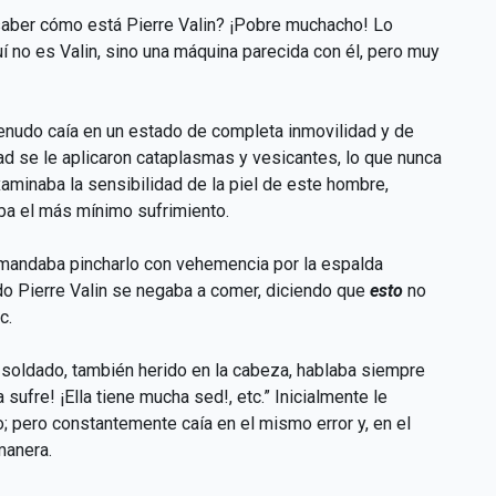
saber cómo está Pierre Valin? ¡Pobre muchacho! Lo
uí no es Valin, sino una máquina parecida con él, pero muy
enudo caía en un estado de completa inmovilidad y de
ad se le aplicaron cataplasmas y vesicantes, lo que nunca
aminaba la sensibilidad de la piel de este hombre,
ba el más mínimo sufrimiento.
 mandaba pincharlo con vehemencia por la espalda
do Pierre Valin se negaba a comer, diciendo que
esto
no
c.
o soldado, también herido en la cabeza, hablaba siempre
sufre! ¡Ella tiene mucha sed!, etc.” Inicialmente le
o; pero constantemente caía en el mismo error y, en el
manera.