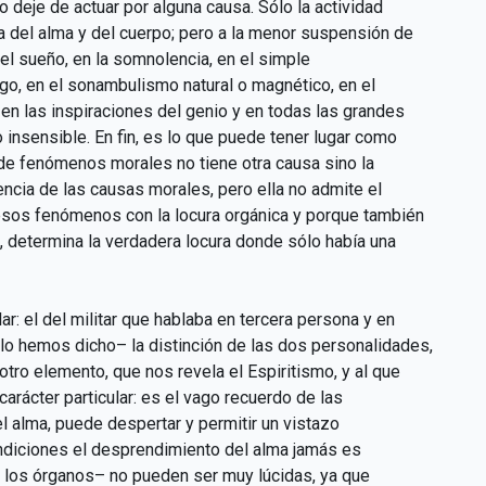
o deje de actuar por alguna causa. Sólo la actividad
a del alma y del cuerpo; pero a la menor suspensión de
el sueño, en la somnolencia, en el simple
argo, en el sonambulismo natural o magnético, en el
 en las inspiraciones del genio y en todas las grandes
 insensible. En fin, es lo que puede tener lugar como
de fenómenos morales no tiene otra causa sino la
encia de las causas morales, pero ella no admite el
esos fenómenos con la locura orgánica y porque también
, determina la verdadera locura donde sólo había una
r: el del militar que hablaba en tercera persona y en
o hemos dicho– la distinción de las dos personalidades,
tro elemento, que nos revela el Espiritismo, y al que
rácter particular: es el vago recuerdo de las
l alma, puede despertar y permitir un vistazo
ndiciones el desprendimiento del alma jamás es
de los órganos– no pueden ser muy lúcidas, ya que