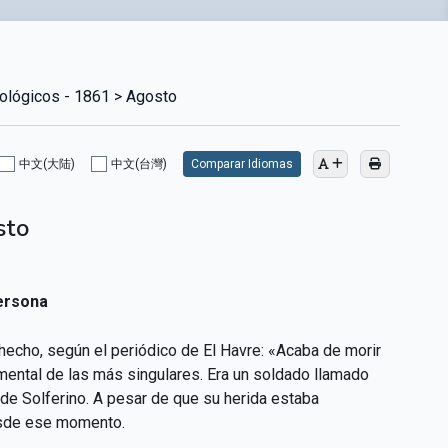
cológicos - 1861 > Agosto
中文(大陆)
中文(台灣)
Comparar Idiomas
sto
persona
 hecho, según el periódico de El Havre: «Acaba de morir
mental de las más singulares. Era un soldado llamado
a de Solferino. A pesar de que su herida estaba
esde ese momento.