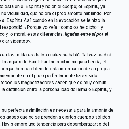
 está en el Espíritu y no en el cuerpo; el Espíritu, ya
ndividualidad, que no era él propiamente hablando. Por
 al Espíritu. Así, cuando en la evocación se le hizo la
Él respondió: «Porque yo veía –como os he dicho– y
ico y lo moral; estas diferencias,
ligadas entre sí por el
 clarividentes».
n los militares de los cuales se habló. Tal vez se dirá
l marqués de Saint-Paul no recibió ninguna herida; él
a porque hemos obtenido esta información de su propia
táneamente en él pudo perfectamente haber sido
s, todos los magnetizadores saben que es muy común
a distinción entre la personalidad del alma o Espíritu, y
 su perfecta asimilación es necesaria para la armonía de
 esos gases que no se prenden a ciertos cuerpos sólidos
o. Hay siempre una tendencia para desembarazarse del