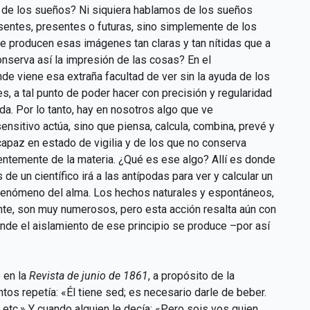
de los sueños? Ni siquiera hablamos de los sueños
sentes, presentes o futuras, sino simplemente de los
e producen esas imágenes tan claras y tan nítidas que a
serva así la impresión de las cosas? En el
ónde viene esa extraña facultad de ver sin la ayuda de los
, a tal punto de poder hacer con precisión y regularidad
da. Por lo tanto, hay en nosotros algo que ve
nsitivo actúa, sino que piensa, calcula, combina, prevé y
ncapaz en estado de vigilia y de los que no conserva
ientemente de la materia. ¿Qué es ese algo? Allí es donde
e un científico irá a las antípodas para ver y calcular un
n fenómeno del alma. Los hechos naturales y espontáneos,
ente, son muy numerosos, pero esta acción resalta aún con
de el aislamiento de ese principio se produce –por así
 en la
Revista de junio de 1861
, a propósito de la
s repetía: «Él tiene sed; es necesario darle de beber.
te, etc.» Y cuando alguien le decía: «Pero sois vos quien