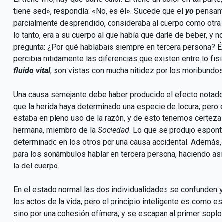
tiene sed», respondía: «No, es él». Sucede que el
yo
pensante
parcialmente desprendido, consideraba al cuerpo como otra i
lo tanto, era a su cuerpo al que había que darle de beber, y no
pregunta: ¿Por qué hablabais siempre en tercera persona? 
percibía nítidamente las diferencias que existen entre lo fís
fluido vital
, son vistas con mucha nitidez por los moribundos
Una causa semejante debe haber producido el efecto notado e
que la herida haya determinado una especie de locura; pero e
estaba en pleno uso de la razón, y de esto tenemos certez
hermana, miembro de la
Sociedad
. Lo que se produjo espon
determinado en los otros por una causa accidental. Ademá
para los sonámbulos hablar en tercera persona, haciendo así l
la del cuerpo.
En el estado normal las dos individualidades se confunden y
los actos de la vida; pero el principio inteligente es como
sino por una cohesión efímera, y se escapan al primer sopl