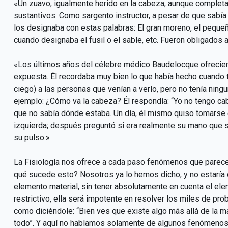
«Un zuavo, igualmente herido en la cabeza, aunque completa
sustantivos. Como sargento instructor, a pesar de que sabí
los designaba con estas palabras: El gran moreno, el pequeñ
cuando designaba el fusil o el sable, etc. Fueron obligados 
«Los últimos años del célebre médico Baudelocque ofrecier
expuesta. Él recordaba muy bien lo que había hecho cuando t
ciego) a las personas que venían a verlo, pero no tenía ningu
ejemplo: ¿Cómo va la cabeza? Él respondía: “Yo no tengo cabe
que no sabía dónde estaba. Un día, él mismo quiso tomarse 
izquierda; después preguntó si era realmente su mano que s
su pulso.»
La Fisiología nos ofrece a cada paso fenómenos que parec
qué sucede esto? Nosotros ya lo hemos dicho, y no estaría de
elemento material, sin tener absolutamente en cuenta el ele
restrictivo, ella será impotente en resolver los miles de pr
como diciéndole: “Bien ves que existe algo más allá de la m
todo”. Y aquí no hablamos solamente de algunos fenómenos 