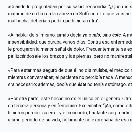
«Cuando le preguntaban por su salud, respondía: “¿Queréis 
mataron de un tiro en la cabeza en Solferino. Lo que veis aq
mal hecha; deberíais pedir que hicieran otra”.
«Al hablar de sí mismo, jamás decía
yo
o
mío
, sino
éste
. A m
insensibilidad, que duraba varios días. Contra esa enfermed
le produjeron la menor señal de dolor. Frecuentemente se ex
pellizcándosele los brazos y las piernas, pero no manifesta
«Para estar más seguro de que él no disimulaba, el médico
mientras conversaban; el paciente no percibía nada. A menu
era necesario; además, decía que
éste
no tenía estómago, et
«Por otra parte, este hecho no es el único en el género. Otr
en tercera persona y en femenino. Exclamaba: “¡Ah, cómo ella 
hicieron percibir su error y él concordó, bastante sorprendid
último período de su vida, solamente se expresaba de esa 