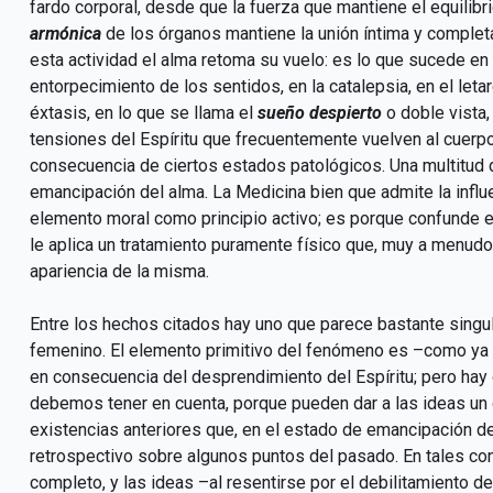
fardo corporal, desde que la fuerza que mantiene el equilibri
armónica
de los órganos mantiene la unión íntima y complet
esta actividad el alma retoma su vuelo: es lo que sucede en 
entorpecimiento de los sentidos, en la catalepsia, en el let
éxtasis, en lo que se llama el
sueño despierto
o doble vista,
tensiones del Espíritu que frecuentemente vuelven al cuerpo
consecuencia de ciertos estados patológicos. Una multitud 
emancipación del alma. La Medicina bien que admite la influ
elemento moral como principio activo; es porque confunde 
le aplica un tratamiento puramente físico que, muy a menudo
apariencia de la misma.
Entre los hechos citados hay uno que parece bastante singula
femenino. El elemento primitivo del fenómeno es –como ya l
en consecuencia del desprendimiento del Espíritu; pero hay o
debemos tener en cuenta, porque pueden dar a las ideas un ca
existencias anteriores que, en el estado de emancipación de
retrospectivo sobre algunos puntos del pasado. En tales co
completo, y las ideas –al resentirse por el debilitamiento 