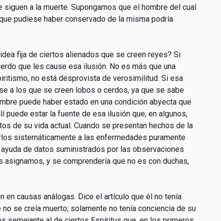
e siguen a la muerte. Supongamos que el hombre del cual
ea que pudiese haber conservado de la misma podría
idea fija de ciertos alienados que se creen reyes? Si
cuerdo que les cause esa ilusión. No es más que una
ritismo, no está desprovista de verosimilitud. Si esa
rse a los que se creen lobos o cerdos, ya que se sabe
hombre puede haber estado en una condición abyecta que
lí puede estar la fuente de esa ilusión que, en algunos,
tos de su vida actual. Cuando se presentan hechos de la
larlos sistemáticamente a las enfermedades puramente
la ayuda de datos suministrados por las observaciones
 les asignamos, y se comprendería que no es con duchas,
 en causas análogas. Dice el artículo que él no tenía
e no se creía muerto; solamente no tenía conciencia de su
 semejante al de ciertos Espíritus que, en los primeros