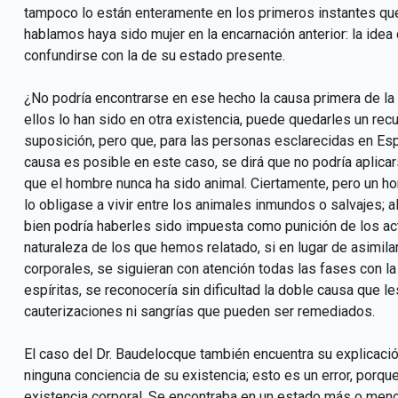
tampoco lo están enteramente en los primeros instantes qu
hablamos haya sido mujer en la encarnación anterior: la id
confundirse con la de su estado presente.
¿No podría encontrarse en ese hecho la causa primera de la 
ellos lo han sido en otra existencia, puede quedarles un re
suposición, pero que, para las personas esclarecidas en Espi
causa es posible en este caso, se dirá que no podría aplica
que el hombre nunca ha sido animal. Ciertamente, pero un 
lo obligase a vivir entre los animales inmundos o salvajes; al
bien podría haberles sido impuesta como punición de los ac
naturaleza de los que hemos relatado, si en lugar de asimi
corporales, se siguieran con atención todas las fases con 
espíritas, se reconocería sin dificultad la doble causa que
cauterizaciones ni sangrías que pueden ser remediados.
El caso del Dr. Baudelocque también encuentra su explicación
ninguna conciencia de su existencia; esto es un error, porqu
existencia corporal. Se encontraba en un estado más o menos