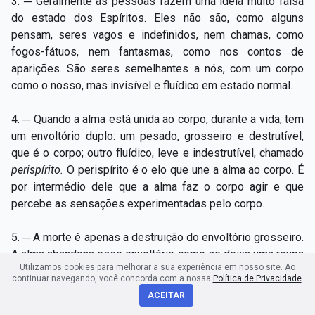
3. ─ Geralmente as pessoas fazem uma ideia muito falsa
do estado dos Espíritos. Eles não são, como alguns
pensam, seres vagos e indefinidos, nem chamas, como
fogos-fátuos, nem fantasmas, como nos contos de
aparições. São seres semelhantes a nós, com um corpo
como o nosso, mas invisível e fluídico em estado normal.
4. ─ Quando a alma está unida ao corpo, durante a vida, tem
um envoltório duplo: um pesado, grosseiro e destrutível,
que é o corpo; outro fluídico, leve e indestrutível, chamado
perispírito.
O perispírito é o elo que une a alma ao corpo. É
por intermédio dele que a alma faz o corpo agir e que
percebe as sensações experimentadas pelo corpo.
5. ─ A morte é apenas a destruição do envoltório grosseiro.
A alma abandona esse envoltório como se deixa uma roupa
Utilizamos cookies para melhorar a sua experiência em nosso site. Ao
velha, ou como a borboleta deixa a sua crisálida, mas ela
continuar navegando, você concorda com a nossa
Política de Privacidade
.
conserva o seu corpo fluídico, ou perispírito. A união da
ACEITAR
alma, do perispírito e do corpo material constitui
o homem
.