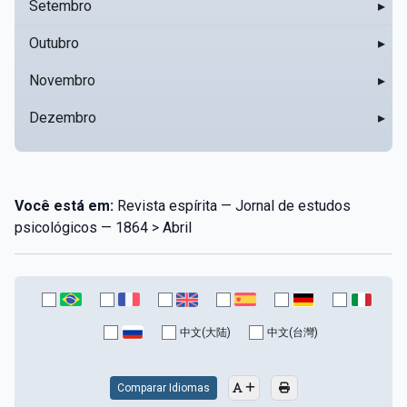
Setembro
▸
Outubro
▸
Novembro
▸
Dezembro
▸
Você está em:
Revista espírita — Jornal de estudos
psicológicos — 1864 > Abril
中文(大陆)
中文(台灣)
Comparar Idiomas