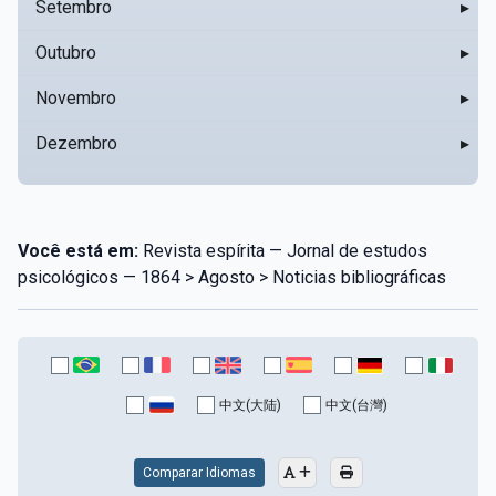
Setembro
▸
Outubro
▸
Novembro
▸
Dezembro
▸
Você está em:
Revista espírita — Jornal de estudos
psicológicos — 1864 > Agosto > Noticias bibliográficas
中文(大陆)
中文(台灣)
Comparar Idiomas