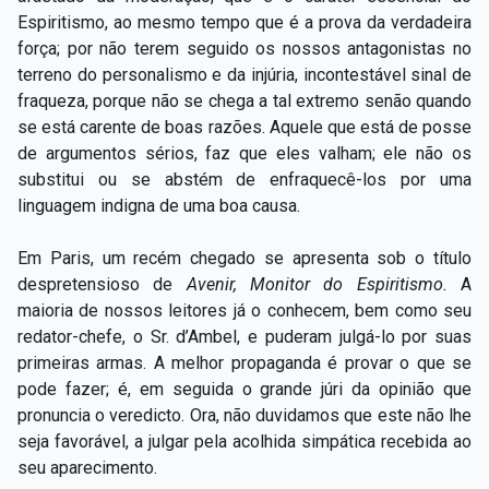
Espiritismo, ao mesmo tempo que é a prova da verdadeira
força; por não terem seguido os nossos antagonistas no
terreno do personalismo e da injúria, incontestável sinal de
fraqueza, porque não se chega a tal extremo senão quando
se está carente de boas razões. Aquele que está de posse
de argumentos sérios, faz que eles valham; ele não os
substitui ou se abstém de enfraquecê-los por uma
linguagem indigna de uma boa causa.
Em Paris, um recém chegado se apresenta sob o título
despretensioso de
Avenir, Monitor do Espiritismo.
A
maioria de nossos leitores já o conhecem, bem como seu
redator-chefe, o Sr. d’Ambel, e puderam julgá-lo por suas
primeiras armas. A melhor propaganda é provar o que se
pode fazer; é, em seguida o grande júri da opinião que
pronuncia o veredicto. Ora, não duvidamos que este não lhe
seja favorável, a julgar pela acolhida simpática recebida ao
seu aparecimento.