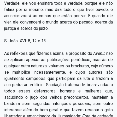
Verdade, ele vos ensinará toda a verdade, porque ele não
falará por si mesmo, mas dirá tudo o que tiver ouvido, e
anunciar-vos-á as coisas que estão por vir. E quando ele
vier, ele convencerá o mundo acerca do pecado, acerca da
justiça e acerca do juízo.
S. João, XVI: 8, 12 e 13.
As reflexões que fizemos acima, a propósito do
Avenir,
não
se aplicam apenas às publicações periódicas, mas às de
qualquer outra natureza, volumes ou brochuras, cujo número
se multiplica incessantemente, e cujos autores são
igualmente campeões que participam da luta e trazem a
sua pedra ao edifício. Saudação fraterna de boas-vindas a
todos esses defensores, homens e mulheres que,
sacudindo o jugo dos velhos preconceitos, hasteiam a
bandeira sem segundas intenções pessoais, sem outro
interesse além do bem geral e que fazem ressoar o grito
libertador e emancipador da Humanidade:
Fora da caridade