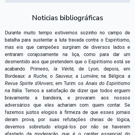
Noticias bibliográficas
Durante muito tempo estivemos sozinho no campo de
batalha para sustentar a luta travada contra o Espiritismo,
mas eis que campeões surgiram de diversos lados e
entraram corajosamente na liça, como para dar um
desmentido aos que pretendem que o Espiritismo está se
acabando. Primeiro,
la Vérité,
de Lyon; depois, em
Bordeaux:
a Ruche,
o
Sauveur,
a
Lumière
; na Bélgica: a
Revue Spirite d’Anvers
;
em Turim: os
Anais do Espiritismo
na Itália.
Temos a satisfação de dizer que todos erguem
bravamente a bandeira, e provaram aos nossos
adversários que eles achariam com quem contar. Se
fazemos justos elogios à firmeza de que esses jornais
deram prova, por suas refutações cheias de lógica,
devemos sobretudo elogiá-los por não se haverem
afastado da moderação, que é o caráter essencial do