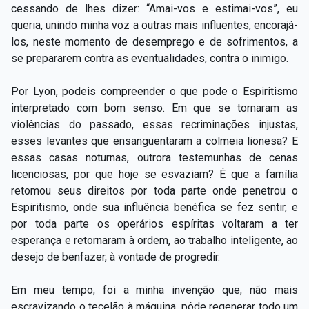
cessando de lhes dizer: “Amai-vos e estimai-vos”, eu
queria, unindo minha voz a outras mais influentes, encorajá-
los, neste momento de desemprego e de sofrimentos, a
se prepararem contra as eventualidades, contra o inimigo.
Por Lyon, podeis compreender o que pode o Espiritismo
interpretado com bom senso. Em que se tornaram as
violências do passado, essas recriminações injustas,
esses levantes que ensanguentaram a colmeia lionesa? E
essas casas noturnas, outrora testemunhas de cenas
licenciosas, por que hoje se esvaziam? É que a família
retomou seus direitos por toda parte onde penetrou o
Espiritismo, onde sua influência benéfica se fez sentir, e
por toda parte os operários espíritas voltaram a ter
esperança e retornaram à ordem, ao trabalho inteligente, ao
desejo de benfazer, à vontade de progredir.
Em meu tempo, foi a minha invenção que, não mais
escravizando o tecelão à máquina, pôde regenerar todo um