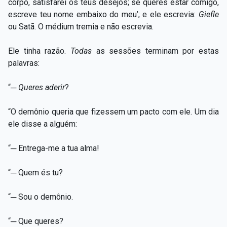
corpo, satisfarei os teus desejos; se queres estar comigo,
escreve teu nome embaixo do meu’; e ele escrevia:
Giefle
ou Satã. O médium tremia e não escrevia.
Ele tinha razão.
Todas
as sessões terminam por estas
palavras:
“─
Queres aderir
?
“O demônio queria que fizessem um pacto com ele. Um dia
ele disse a alguém:
“─ Entrega-me a tua alma!
“─ Quem és tu?
“─ Sou o demônio.
“─ Que queres?