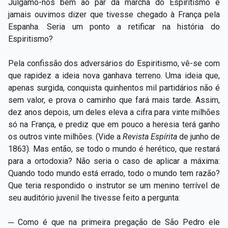
Julgamo-nos bem ao par da marcha do Espiritismo e
jamais ouvimos dizer que tivesse chegado à França pela
Espanha. Seria um ponto a retificar na história do
Espiritismo?
Pela confissão dos adversários do Espiritismo, vê-se com
que rapidez a ideia nova ganhava terreno. Uma ideia que,
apenas surgida, conquista quinhentos mil partidários não é
sem valor, e prova o caminho que fará mais tarde. Assim,
dez anos depois, um deles eleva a cifra para vinte milhões
só na França, e prediz que em pouco a heresia terá ganho
os outros vinte milhões. (Vide a
Revista Espírita
de junho de
1863). Mas então, se todo o mundo é herético, que restará
para a ortodoxia? Não seria o caso de aplicar a máxima:
Quando todo mundo está errado, todo o mundo tem razão?
Que teria respondido o instrutor se um menino terrível de
seu auditório juvenil lhe tivesse feito a pergunta:
─ Como é que na primeira pregação de São Pedro ele