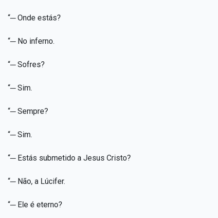
“─ Onde estás?
“─ No inferno.
“─ Sofres?
“─ Sim.
“─ Sempre?
“─ Sim.
“─ Estás submetido a Jesus Cristo?
“─ Não, a Lúcifer.
“─ Ele é eterno?