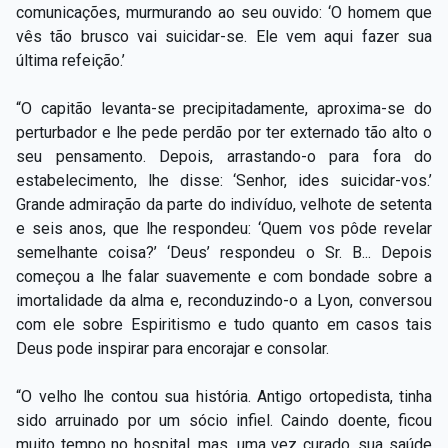
comunicações, murmurando ao seu ouvido: ‘O homem que
vês tão brusco vai suicidar-se. Ele vem aqui fazer sua
última refeição.’
“O capitão levanta-se precipitadamente, aproxima-se do
perturbador e lhe pede perdão por ter externado tão alto o
seu pensamento. Depois, arrastando-o para fora do
estabelecimento, lhe disse: ‘Senhor, ides suicidar-vos.’
Grande admiração da parte do indivíduo, velhote de setenta
e seis anos, que lhe respondeu: ‘Quem vos pôde revelar
semelhante coisa?’ ‘Deus’ respondeu o Sr. B... Depois
começou a lhe falar suavemente e com bondade sobre a
imortalidade da alma e, reconduzindo-o a Lyon, conversou
com ele sobre Espiritismo e tudo quanto em casos tais
Deus pode inspirar para encorajar e consolar.
“O velho lhe contou sua história. Antigo ortopedista, tinha
sido arruinado por um sócio infiel. Caindo doente, ficou
muito tempo no hospital, mas, uma vez curado, sua saúde