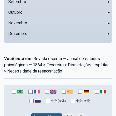
Setembro
▸
Outubro
▸
Novembro
▸
Dezembro
▸
Você está em:
Revista espírita — Jornal de estudos
psicológicos — 1864 > Fevereiro > Dissertações espíritas
> Necessidade da reencarnação
中文(大陆)
中文(台灣)