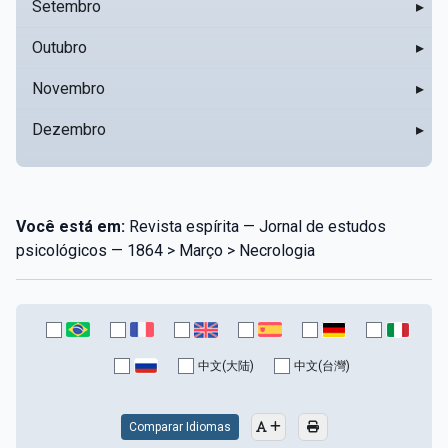
Setembro
▸
Outubro
▸
Novembro
▸
Dezembro
▸
Você está em:
Revista espírita — Jornal de estudos
psicológicos — 1864 > Março > Necrologia
中文(大陆)
中文(台灣)
Comparar Idiomas