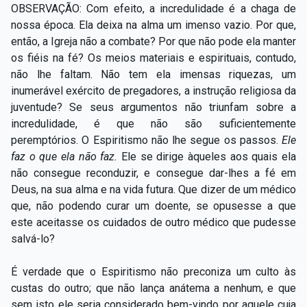
OBSERVAÇÃO: Com efeito, a incredulidade é a chaga de
nossa época. Ela deixa na alma um imenso vazio. Por que,
então, a Igreja não a combate? Por que não pode ela manter
os fiéis na fé? Os meios materiais e espirituais, contudo,
não lhe faltam. Não tem ela imensas riquezas, um
inumerável exército de pregadores, a instrução religiosa da
juventude? Se seus argumentos não triunfam sobre a
incredulidade, é que não são suficientemente
peremptórios. O Espiritismo não lhe segue os passos.
Ele
faz o que ela não
faz.
Ele se
dirige àqueles aos quais ela
não consegue reconduzir, e consegue dar-lhes a fé em
Deus, na sua alma e na vida futura. Que dizer de um médico
que, não podendo curar um doente, se opusesse a que
este aceitasse os cuidados de outro médico que pudesse
salvá-lo?
É verdade que o Espiritismo não preconiza um culto às
custas do outro; que não lança anátema a nenhum, e que
sem isto ele seria considerado bem-vindo por aquele cuja