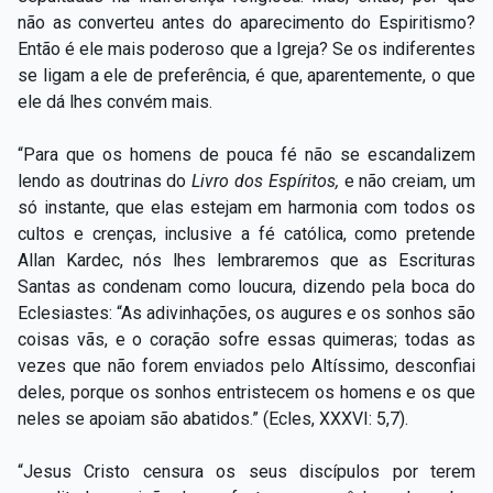
não as converteu antes do aparecimento do Espiritismo?
Então é ele mais poderoso que a Igreja? Se os indiferentes
se ligam a ele de preferência, é que, aparentemente, o que
ele dá lhes convém mais.
“Para que os homens de pouca fé não se escandalizem
lendo as doutrinas do
Livro dos Espíritos,
e não creiam, um
só instante, que elas estejam em harmonia com todos os
cultos e crenças, inclusive a fé católica, como pretende
Allan Kardec, nós lhes lembraremos que as Escrituras
Santas as condenam como loucura, dizendo pela boca do
Eclesiastes: “As adivinhações, os augures e os sonhos são
coisas vãs, e o coração sofre essas quimeras; todas as
vezes que não forem enviados pelo Altíssimo, desconfiai
deles, porque os sonhos entristecem os homens e os que
neles se apoiam são abatidos.” (Ecles, XXXVI: 5,7).
“Jesus Cristo censura os seus discípulos por terem