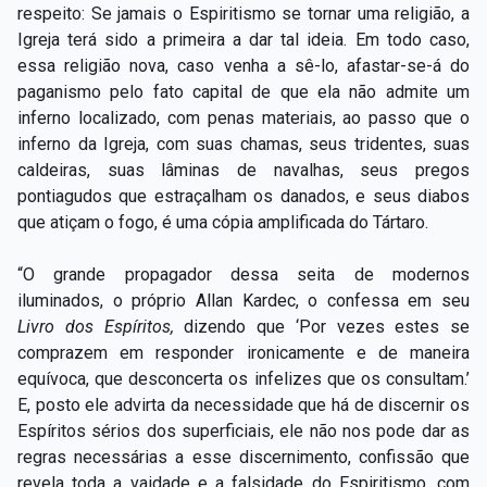
respeito: Se jamais o Espiritismo se tornar uma religião, a
Igreja terá sido a primeira a dar tal ideia. Em todo caso,
essa religião nova, caso venha a sê-lo, afastar-se-á do
paganismo pelo fato capital de que ela não admite um
inferno localizado, com penas materiais, ao passo que o
inferno da Igreja, com suas chamas, seus tridentes, suas
caldeiras, suas lâminas de navalhas, seus pregos
pontiagudos que estraçalham os danados, e seus diabos
que atiçam o fogo, é uma cópia amplificada do Tártaro.
“O grande propagador dessa seita de modernos
iluminados, o próprio Allan Kardec, o confessa em seu
Livro dos Espíritos,
dizendo que ‘Por vezes estes se
comprazem em responder ironicamente e de maneira
equívoca, que desconcerta os infelizes que os consultam.’
E, posto ele advirta da necessidade que há de discernir os
Espíritos sérios dos superficiais, ele não nos pode dar as
regras necessárias a esse discernimento, confissão que
revela toda a vaidade e a falsidade do Espiritismo, com