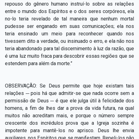
repouso do gênero humano instruí-lo sobre as relações
entre o mundo dos Espíritos e o dos seres corpóreos, ela
no-lo teria revelado de tal maneira que nenhum mortal
pudesse ser enganado em suas comunicações; ela nos
teria ensinado um meio para reconhecer quando nos
tivessem dito a verdade, ou insinuado o erro, e ela não nos
teria abandonado para tal discernimento à luz da razão, que
é uma luz muito fraca para descobrir essas regiões que se
estendem para além da morte.”
OBSERVAÇÃO: Se Deus permite que hoje existam tais
relações ─ pois há que admitir-se que nada ocorre sem a
permissão de Deus ─ é que ele julga útil à felicidade dos
homens, a fim de lhes dar a prova da vida futura, na qual
muitos não acreditam mais, e porque o número sempre
crescente dos incrédulos prova que a Igreja sozinha é
impotente para mantê-los no aprisco. Deus lhe envia
auxiliares, nos Espíritos que se manifestam. Repeli-los não