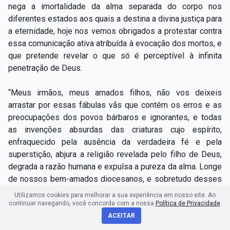
nega a imortalidade da alma separada do corpo nos
diferentes estados aos quais a destina a divina justiça para
a eternidade, hoje nos vemos obrigados a protestar contra
essa comunicação ativa atribuída à evocação dos mortos, e
que pretende revelar o que só é perceptível à infinita
penetração de Deus.
“Meus irmãos, meus amados filhos, não vos deixeis
arrastar por essas fábulas vãs que contêm os erros e as
preocupações dos povos bárbaros e ignorantes, e todas
as invenções absurdas das criaturas cujo espírito,
enfraquecido pela ausência da verdadeira fé e pela
superstição, abjura a religião revelada pelo filho de Deus,
degrada a razão humana e expulsa a pureza da alma. Longe
de nossos bem-amados diocesanos, e sobretudo desses
leitores com razão tidos como esclarecidos e civilizados,
Utilizamos cookies para melhorar a sua experiência em nosso site. Ao
de acreditar nesses contos de sonhadores, tais como Allan
continuar navegando, você concorda com a nossa
Política de Privacidade
.
Kardec, homens de imaginação exaltada e em delírio!
ACEITAR
Longe de vós, pois, essa crença anticristã que faz saírem