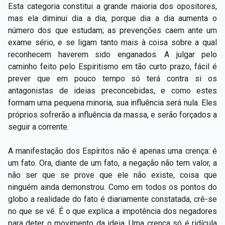
Esta categoria constitui a grande maioria dos opositores,
mas ela diminui dia a dia, porque dia a dia aumenta o
número dos que estudam; as prevenções caem ante um
exame sério, e se ligam tanto mais à coisa sobre a qual
reconhecem haverem sido enganados. A julgar pelo
caminho feito pelo Espiritismo em tão curto prazo, fácil é
prever que em pouco tempo só terá contra si os
antagonistas de ideias preconcebidas, e como estes
formam uma pequena minoria, sua influência será nula. Eles
próprios sofrerão a influência da massa, e serão forçados a
seguir a corrente.
A manifestação dos Espíritos não é apenas uma crença: é
um fato. Ora, diante de um fato, a negação não tem valor, a
não ser que se prove que ele não existe, coisa que
ninguém ainda demonstrou. Como em todos os pontos do
globo a realidade do fato é diariamente constatada, crê-se
no que se vê. É o que explica a impotência dos negadores
para deter o movimento da ideia. Uma crença só é ridícula