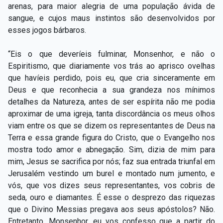
arenas, para maior alegria de uma população ávida de
sangue, e cujos maus instintos são desenvolvidos por
esses jogos bárbaros.
“Eis o que deveríeis fulminar, Monsenhor, e não o
Espiritismo, que diariamente vos trás ao aprisco ovelhas
que havíeis perdido, pois eu, que cria sinceramente em
Deus e que reconhecia a sua grandeza nos mínimos
detalhes da Natureza, antes de ser espírita não me podia
aproximar de uma igreja, tanta discordância os meus olhos
viam entre os que se dizem os representantes de Deus na
Terra e essa grande figura do Cristo, que o Evangelho nos
mostra todo amor e abnegação. Sim, dizia de mim para
mim, Jesus se sacrifica por nós; faz sua entrada triunfal em
Jerusalém vestindo um burel e montado num jumento, e
vós, que vos dizes seus representantes, vos cobris de
seda, ouro e diamantes. É esse o desprezo das riquezas
que o Divino Messias pregava aos seus apóstolos? Não.
Entretanto, Monsenhor, eu vos confesso que a partir do