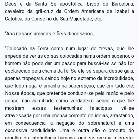
Deus e da Santa Sé apostólica, bispo de Barcelona,
cavaleiro da grã-cruz da Ordem Americana de Izabel a
Católica, do Conselho de Sua Majestade, etc.
“Aos nossos amados e fiéis diocesanos,
“Colocado na Terra como num lugar de trevas, que lhe
impede de ver as coisas colocadas numa ordem superior, o
homem não pode dar um passo para buscá-las se não for
esclarecido pela chama da fé. Se ele se separa desse guia,
apenas tropeçará, caindo hoje no extremo da incredulidade,
que tudo nega, e amanhã na superstição, que em tudo crê.
Nossa época, que pretende conduzir-se pela razão e pelo
senso, não admitindo como verdadeiro senão o que lhe
mostram essas testemunhas falaciosas, vê-se
atravessada por uma imensa corrente de ideias, arrastando,
em consequência, a negação do sobrenatural e uma
excessiva credulidade. Uma e outra são o produto do
orgulho da inteligência humana, que se recusa a prestar