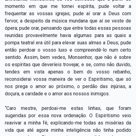
momento em que me tornei espírita, pude voltar a
frequentar as vossas igrejas; pude aí orar a Deus com
fervor, a despeito da música mundana que aí se veste de
ópera; pude orar, pensando que entre todas essas pessoas
reunidas provavelmente havia algumas para as quais a
pompa teatral era útil para elevar suas almas a Deus; pude
então perdoar o vosso luxo e compreendê-lo num certo
sentido. Assim, bem vedes, Monsenhor, que não é sobre
os espíritas que deveríeis trovejar, e se, como não duvido,
tendes em vista apenas o bem do vosso rebanho,
reconsiderai vossa maneira de ver o Espiritismo, que só
nos prega o amor ao próximo, o perdão das injúrias, a
doçura, a caridade e o amor aos nossos inimigos.
“Caro mestre, perdoai-me estas linhas, que foram
sugeridas por essa nova ordenação. O Espiritismo veio
reavivar a minha fé, explicando-me todas as misérias da
vida que até agora minha inteligência não tinha podido