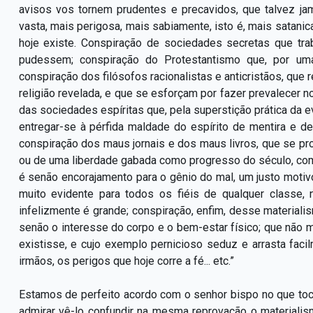
avisos vos tornem prudentes e precavidos, que talvez ja
vasta, mais perigosa, mais sabiamente, isto é, mais satanic
hoje existe. Conspiração de sociedades secretas que tra
pudessem; conspiração do Protestantismo que, por uma 
conspiração dos filósofos racionalistas e anticristãos, que r
religião revelada, e que se esforçam por fazer prevalecer n
das sociedades espíritas que, pela superstição prática da e
entregar-se à pérfida maldade do espírito de mentira e de 
conspiração dos maus jornais e dos maus livros, que se p
ou de uma liberdade gabada como progresso do século, co
é senão encorajamento para o gênio do mal, um justo motiv
muito evidente para todos os fiéis de qualquer classe, n
infelizmente é grande; conspiração, enfim, desse material
senão o interesse do corpo e o bem-estar físico; que não 
existisse, e cujo exemplo pernicioso seduz e arrasta faci
irmãos, os perigos que hoje corre a fé... etc.”
Estamos de perfeito acordo com o senhor bispo no que to
admirar vê-lo confundir na mesma reprovação o materialism