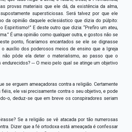
as provas materiais que ele dá, da existência da alma,
upostamente supersticiosas. Será talvez por que ele
po da opinião daquele eclesiástico que dizia do púlpito:
o Espiritismo!” E deste outro que dizia: “Prefiro um ateu,
lma.” É uma opinião como qualquer outra, e gostos não se
 este ponto, ficaríamos encantados se ele se dignasse
o auxílio dos poderosos meios de ensino que a Igreja
s, não pôde ela deter o materialismo, ao passo que o
os endurecidos? ─ O meio pelo qual se atinge um objetivo
e se erguem ameaçadoras contra a religião. Certamente
fiéis, ele vai precisamente contra o seu objetivo, e pode
tando-o, deduz-se que em breve os conspiradores seriam
irasse? Se a religião se vê atacada por tão numerosas
ontra. Dizer que a fé ortodoxa está ameaçada é confessar