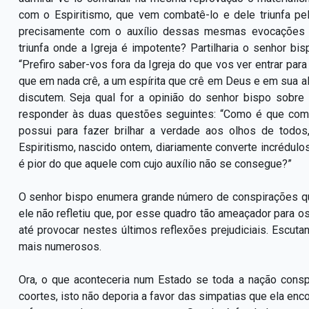
com o Espiritismo, que vem combatê-lo e dele triunfa pel
precisamente com o auxílio dessas mesmas evocações s
triunfa onde a Igreja é impotente? Partilharia o senhor bis
“Prefiro saber-vos fora da Igreja do que vos ver entrar para 
que em nada crê, a um espírita que crê em Deus e em sua a
discutem. Seja qual for a opinião do senhor bispo sobre
responder às duas questões seguintes: “Como é que com 
possui para fazer brilhar a verdade aos olhos de todo
Espiritismo, nascido ontem, diariamente converte incrédul
é pior do que aquele com cujo auxílio não se consegue?”
O senhor bispo enumera grande número de conspirações qu
ele não refletiu que, por esse quadro tão ameaçador para os 
até provocar nestes últimos reflexões prejudiciais. Escu
mais numerosos.
Ora, o que aconteceria num Estado se toda a nação consp
coortes, isto não deporia a favor das simpatias que ela enc