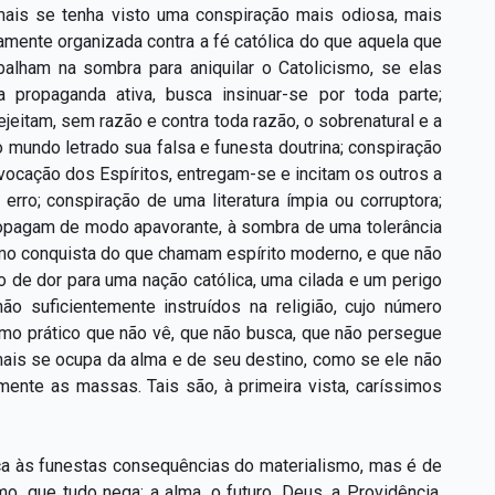
mais se tenha visto uma conspiração mais odiosa, mais
amente organizada contra a fé católica do que aquela que
balham na sombra para aniquilar o Catolicismo, se elas
propaganda ativa, busca insinuar-se por toda parte;
ejeitam, sem razão e contra toda razão, o sobrenatural e a
o mundo letrado sua falsa e funesta doutrina; conspiração
vocação dos Espíritos, entregam-se e incitam os outros a
erro; conspiração de uma literatura ímpia ou corruptora;
ropagam de modo apavorante, à
sombra de uma tolerância
mo conquista do que chamam espírito moderno, e que não
o de dor para uma nação católica, uma cilada e um perigo
ão suficientemente instruídos na religião, cujo número
ismo prático que não vê, que não busca, que não persegue
mais se ocupa da alma e de seu destino, como se ele não
lmente as massas. Tais são, à primeira vista, caríssimos
ca às funestas consequências do materialismo, mas é de
o, que tudo nega: a alma, o futuro, Deus, a Providência,