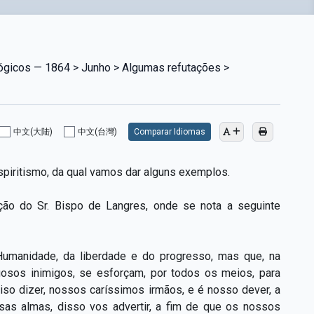
lógicos — 1864 > Junho > Algumas refutações >
中文(大陆)
中文(台灣)
Comparar Idiomas
 Espiritismo, da qual vamos dar alguns exemplos.
o do Sr. Bispo de Langres, onde se nota a seguinte
Humanidade, da liberdade e do progresso, mas que, na
gosos inimigos, se esforçam, por todos os meios, para
ciso dizer, nossos caríssimos irmãos, e é nosso dever, a
as almas, disso vos advertir, a fim de que os nossos