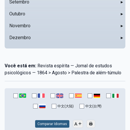
Setembro
▸
Outubro
▸
Novembro
▸
Dezembro
▸
Você está em:
Revista espírita — Jornal de estudos
psicológicos — 1864 > Agosto > Palestra de além-túmulo
中文(大陆)
中文(台灣)
Comparar Idiomas