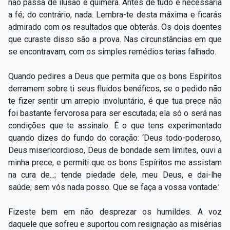
não passa de ilusão e quimera. Antes de tudo é necessária
a fé; do contrário, nada. Lembra-te desta máxima e ficarás
admirado com os resultados que obterás. Os dois doentes
que curaste disso são a prova. Nas circunstâncias em que
se encontravam, com os simples remédios terias falhado.
Quando pedires a Deus que permita que os bons Espíritos
derramem sobre ti seus fluidos benéficos, se o pedido não
te fizer sentir um arrepio involuntário, é que tua prece não
foi bastante fervorosa para ser escutada; ela só o será nas
condições que te assinalo. É o que tens experimentado
quando dizes do fundo do coração: ‘Deus todo-poderoso,
Deus misericordioso, Deus de bondade sem limites, ouvi a
minha prece, e permiti que os bons Espíritos me assistam
na cura de...; tende piedade dele, meu Deus, e dai-lhe
saúde; sem vós nada posso. Que se faça a vossa vontade.’
Fizeste bem em não desprezar os humildes. A voz
daquele que sofreu e suportou com resignação as misérias