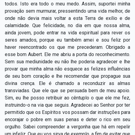
todos. Isto era todo o meu medo. Assim, suportei minha
provação sem murmurar, pressentindo uma vida melhor, de
onde não devia mais voltar a esta Terra de exílio e de
calamidade. Que felicidade, no dia em que nossa alma,
ainda jovem, pode entrar na vida espiritual para rever os
seres amados, porque eu também amei e sou feliz por
haver reencontrado os que me precederam. Obrigado a
esse bom Aubert. Ele me abriu a porta do reconhecimento.
Sem sua mediunidade eu não lhe poderia agradecer e lhe
provar que minha alma não esquece as felizes influências
de seu bom coração e lhe recomendar que propague sua
divina crença. Ele é chamado a reconduzir as almas
transviadas. Que ele que se persuada bem de meu apoio.
Sim, eu lhe posso retribuir ao cêntuplo o que ele me fez,
instruindo-o na via que seguis. Agradecei ao Senhor por ter
permitido que os Espíritos vos possam dar instruções para
encorajar o pobre em suas penas e deter o rico em seu
orgulho. Sabei compreender a vergonha que há em repelir
um infeliz. Que eu vos sirva de exemplo, a fim de evitar que